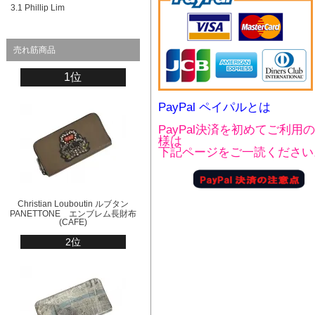
3.1 Phillip Lim
売れ筋商品
1位
PayPal ペイパルとは
PayPal決済を初めてご利用
様は
下記ページをご一読ください
Christian Louboutin ルブタン
PANETTONE エンブレム長財布
(CAFE)
2位