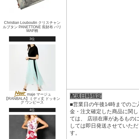
Christian Louboutin クリスチャン
ルブタン PANETTONE 長財布 パリ
MAP柄
3位
maje マージュ
配送日時指定
【RANBALA】ミディ丈 ドッキン
グ ワンピース
■営業日の午後14時までのご
4位
金・注文確定した商品に関し
ては、 店頭在庫があるもの
しては即日発送させていただ
す。