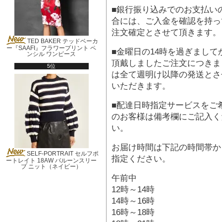
■銀行振り込みでのお支払い
合には、ご入金を確認を持っ
注文確定とさせて頂きます。
TED BAKER テッドベーカ
ー『SAAFI』フラワープリント ペ
■金曜日の14時を過ぎまして
ンシル ワンピース
頂戴しましたご注文につきま
5位
は全て週明け以降の発送とさ
いただきます。
■配達日時指定サービスをご
のお客様は備考欄にご記入く
い。
お届け時間は下記の時間帯か
SELF-PORTRAIT セルフポ
指定ください。
ートレイト 18AW バルーンスリー
ブ ニット（ネイビー）
午前中
12時～14時
14時～16時
16時～18時