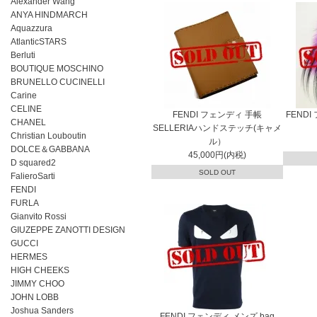
Alexander Wang
ANYA HINDMARCH
Aquazzura
AtlanticSTARS
Berluti
BOUTIQUE MOSCHINO
BRUNELLO CUCINELLI
Carine
CELINE
FENDI フェンディ 手帳
FENDI
CHANEL
SELLERIAハンドステッチ(キャメ
Christian Louboutin
ル）
DOLCE＆GABBANA
45,000円(内税)
D squared2
SOLD OUT
FalieroSarti
FENDI
FURLA
Gianvito Rossi
GIUZEPPE ZANOTTI DESIGN
GUCCI
HERMES
HIGH CHEEKS
JIMMY CHOO
JOHN LOBB
Joshua Sanders
FENDI フェンディ メンズ bag