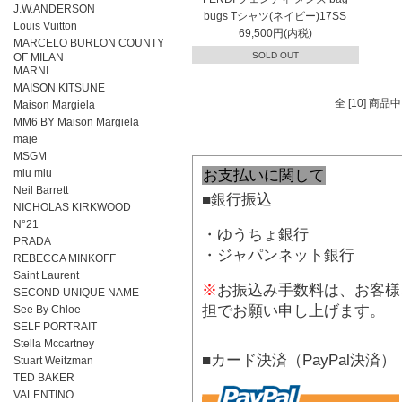
J.W.ANDERSON
bugs Tシャツ(ネイビー)17SS
Louis Vuitton
69,500円(内税)
MARCELO BURLON COUNTY
SOLD OUT
OF MILAN
MARNI
MAISON KITSUNE
全 [10] 商品
Maison Margiela
MM6 BY Maison Margiela
maje
MSGM
miu miu
お支払いに関して
Neil Barrett
■銀行振込
NICHOLAS KIRKWOOD
N°21
・ゆうちょ銀行
PRADA
・ジャパンネット銀行
REBECCA MINKOFF
Saint Laurent
※
お振込み手数料は、お客様
SECOND UNIQUE NAME
担でお願い申し上げます。
See By Chloe
SELF PORTRAIT
Stella Mccartney
■カード決済（PayPal決済）
Stuart Weitzman
TED BAKER
VALENTINO