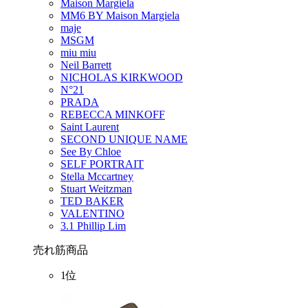
Maison Margiela
MM6 BY Maison Margiela
maje
MSGM
miu miu
Neil Barrett
NICHOLAS KIRKWOOD
N°21
PRADA
REBECCA MINKOFF
Saint Laurent
SECOND UNIQUE NAME
See By Chloe
SELF PORTRAIT
Stella Mccartney
Stuart Weitzman
TED BAKER
VALENTINO
3.1 Phillip Lim
売れ筋商品
1位