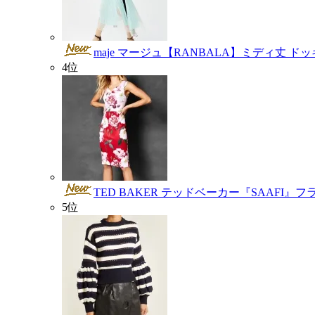
maje マージュ【RANBALA】ミディ丈 ド
4位
TED BAKER テッドベーカー『SAAFI
5位