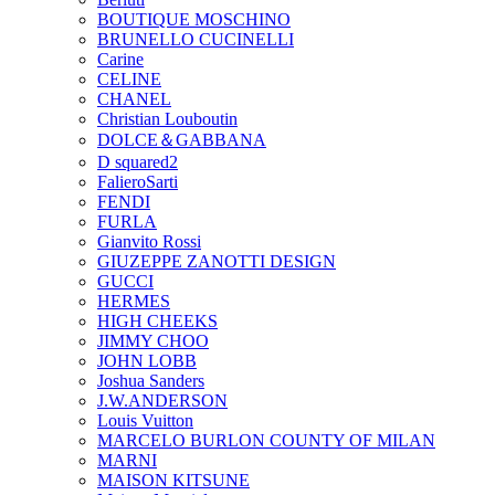
BOUTIQUE MOSCHINO
BRUNELLO CUCINELLI
Carine
CELINE
CHANEL
Christian Louboutin
DOLCE＆GABBANA
D squared2
FalieroSarti
FENDI
FURLA
Gianvito Rossi
GIUZEPPE ZANOTTI DESIGN
GUCCI
HERMES
HIGH CHEEKS
JIMMY CHOO
JOHN LOBB
Joshua Sanders
J.W.ANDERSON
Louis Vuitton
MARCELO BURLON COUNTY OF MILAN
MARNI
MAISON KITSUNE