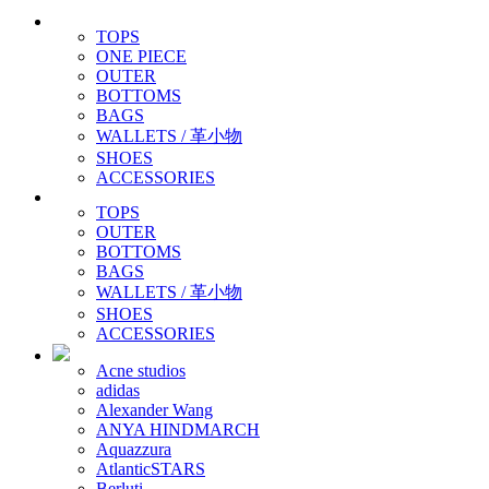
TOPS
ONE PIECE
OUTER
BOTTOMS
BAGS
WALLETS / 革小物
SHOES
ACCESSORIES
TOPS
OUTER
BOTTOMS
BAGS
WALLETS / 革小物
SHOES
ACCESSORIES
Acne studios
adidas
Alexander Wang
ANYA HINDMARCH
Aquazzura
AtlanticSTARS
Berluti