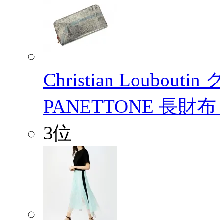
Christian Loub
PANETTONE 長財
3位