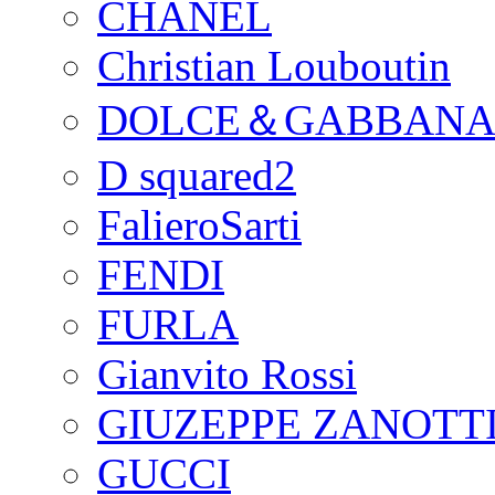
CHANEL
Christian Louboutin
DOLCE＆GABBAN
D squared2
FalieroSarti
FENDI
FURLA
Gianvito Rossi
GIUZEPPE ZANOTTI
GUCCI