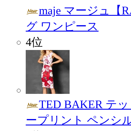
maje マージュ【
グ ワンピース
4位
TED BAKER 
ープリント ペンシ