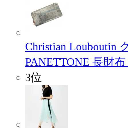
Christian Loub
PANETTONE 長財
3位