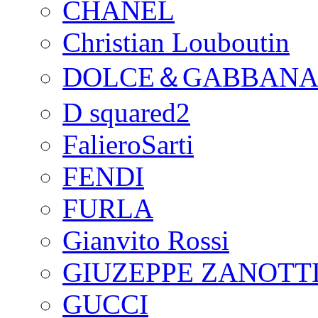
CHANEL
Christian Louboutin
DOLCE＆GABBAN
D squared2
FalieroSarti
FENDI
FURLA
Gianvito Rossi
GIUZEPPE ZANOTTI
GUCCI