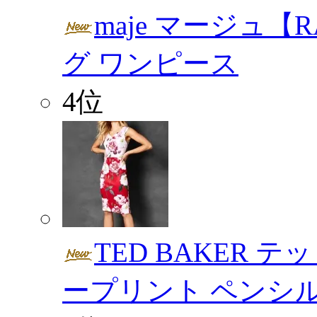
maje マージュ【
グ ワンピース
4位
TED BAKER 
ープリント ペンシ