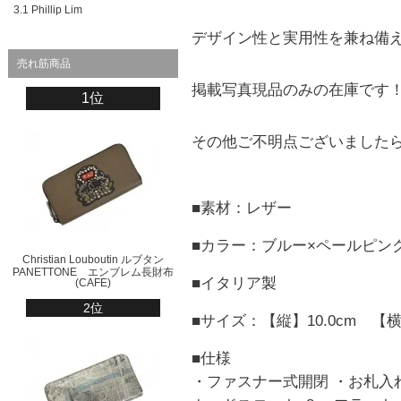
3.1 Phillip Lim
デザイン性と実用性を兼ね備
売れ筋商品
掲載写真現品のみの在庫です
1位
その他ご不明点ございました
■素材：レザー
■カラー：ブルー×ペールピン
Christian Louboutin ルブタン
PANETTONE エンブレム長財布
■イタリア製
(CAFE)
2位
■サイズ：【縦】10.0cm 【横】
■仕様
・ファスナー式開閉 ・お札入れ