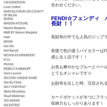
J.W.ANDERSON
合わせください。
Louis Vuitton
MARCELO BURLON COUNTY
OF MILAN
FENDI☆フェンディ
MARNI
長財 ！！
MAISON KITSUNE
Maison Margiela
MM6 BY Maison Margiela
長財布の中でも人気のジップ
maje
MSGM
miu miu
前後で色の違うバイカラーはFE
Neil Barrett
NICHOLAS KIRKWOOD
感じる１品です！！
N°21
PRADA
お色も爽やかなブルーとペー
REBECCA MINKOFF
とてもオシャレです☆
Saint Laurent
SECOND UNIQUE NAME
See By Chloe
お財布を出した時、注目され
SELF PORTRAIT
Stella Mccartney
Stuart Weitzman
カードポケットが８つにフラ
TED BAKER
収納力もしっかりあります！
VALENTINO