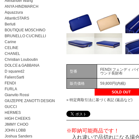
Alexander Wang
ANYA HINDMARCH
Aquazzura
AtlanticSTARS
Berluti
BOUTIQUE MOSCHINO
BRUNELLO CUCINELLI
Carine
CELINE
CHANEL
Christian Louboutin
DOLCE＆GABBANA
FENDI フェンディ 
D squared2
型番
ウンド長財布
FalieroSarti
FENDI
販売価格
59,800円(内税)
FURLA
SOLD OUT
Gianvito Rossi
» 特定商取引法に基づく表記 (返品など)
GIUZEPPE ZANOTTI DESIGN
GUCCI
HERMES
HIGH CHEEKS
JIMMY CHOO
※即納可能商品です！
JOHN LOBB
Joshua Sanders
入れ違いで品切れになる場合