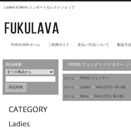
Ladies & Mens インポートセレクトショップ
FUKULAVA ホーム
ご利用ガイド
支払い方法について
配送方
商品検索
FENDI フェンディ バイカラー
ホーム
＞
FENDI フェンディ
ホーム
＞
Ladies
＞
WALLETS / 革小物
ホーム
＞
Mens
＞
WALLETS / 革小物