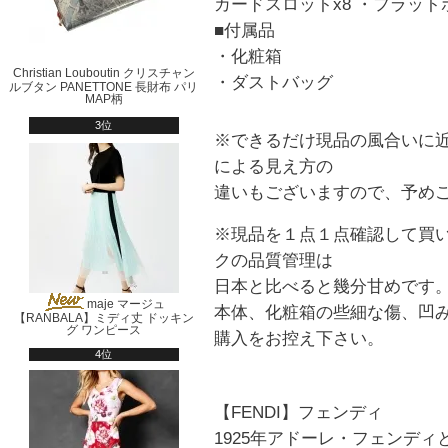
カードスロットx8 ・フラット
■付属品
・化粧箱
Christian Louboutin クリスチャン
・ダストバッグ
ルブタン PANETTONE 長財布 パリ
MAP柄
3位
※できるだけ現品の風合いに
による見え方の
違いもございますので、予め
※現品を１点１点確認して買
クの品質管理は
日本と比べると幾分甘めです
maje マージュ
本体、化粧箱の些細な傷、凹
【RANBALA】ミディ丈 ドッキン
グ ワンピース
購入をお控え下さい。
4位
【FENDI】フェンディ
1925年アドーレ・フェンデ