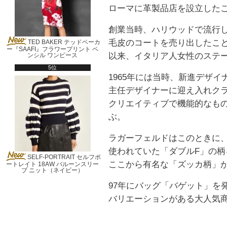
ローマに革製品店を設立した
創業当時、ハリウッドで流行
毛皮のコートを売り出したこ
TED BAKER テッドベーカ
ー『SAAFI』フラワープリント ペ
以来、イタリア人女性のステ
ンシル ワンピース
5位
1965年には当時、新進デザ
主任デザイナーに迎え入れク
クリエイティブで機能的なも
ぶ。
ラガーフェルドはこのときに、
使われていた「ダブルF」の柄
SELF-PORTRAIT セルフポ
ここから有名な「ズッカ柄」
ートレイト 18AW バルーンスリー
ブ ニット（ネイビー）
97年にバッグ「バゲット」を発
バリエーションがある大人気