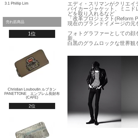
エディ・スリマンがクリエイ
3.1 Phillip Lim
バイカージャケット、ミニド
どを取り入れるなど
「改革プロジェクト(Reform 
売れ筋商品
現在のブランドイメージの元
フォトグラファーとしての顔
1位
新。
白黒のグラムロックな世界観
Christian Louboutin ルブタン
PANETTONE エンブレム長財布
(CAFE)
2位