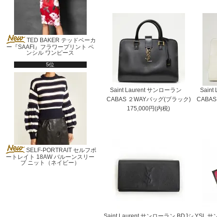
TED BAKER テッドベーカ
ー『SAAFI』フラワープリント ペ
ンシル ワンピース
5位
Saint Laurent サンローラン
Sain
CABAS ２WAYバッグ(ブラック)
CABA
175,000円(内税)
SELF-PORTRAIT セルフポ
ートレイト 18AW バルーンスリー
ブ ニット（ネイビー）
Saint Laurent サンローラン BDJシ
YSL 