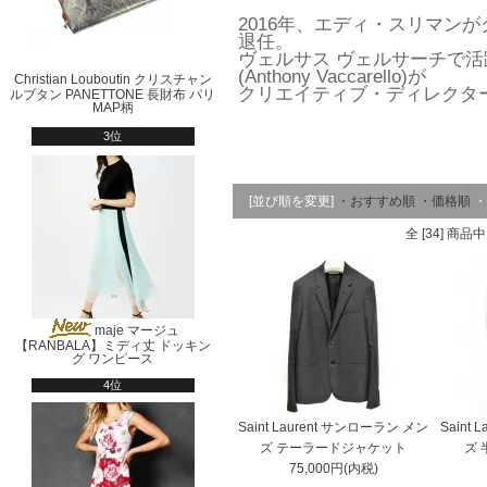
2016年、エディ・スリマン
退任。
ヴェルサス ヴェルサーチで活
(Anthony Vaccarello)が
Christian Louboutin クリスチャン
クリエイティブ・ディレクタ
ルブタン PANETTONE 長財布 パリ
MAP柄
3位
[並び順を変更]
・おすすめ順
・価格順
・
全 [34] 商品
maje マージュ
【RANBALA】ミディ丈 ドッキン
グ ワンピース
4位
Saint Laurent サンローラン メン
Saint
ズ テーラードジャケット
ズ 
75,000円(内税)