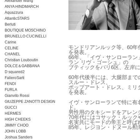
Alexander Wang
ANYA HINDMARCH
Aquazzura
AtlanticSTARS
Berluti
BOUTIQUE MOSCHINO
BRUNELLO CUCINELLI
Carine
モンドリアンルック等、60
CELINE
を発表。
CHANEL
66年、「イヴ・サンローラ
Christian Louboutin
ラン リヴ・ゴーシュ」の
DOLCE＆GABBANA
ブティックをパリ6区、左岸
D squared2
60年代後半には、大腿部ま
FalieroSarti
スルー・ドレス、
FENDI
ポップアート・ドレス、ミリ
FURLA
を発表。
Gianvito Rossi
GIUZEPPE ZANOTTI DESIGN
イヴ・サンローランで特に有
ド。
GUCCI
男性用のタキシードをアレン
HERMES
70年代にはコサック・ルッ
HIGH CHEEKS
名実共にモードの帝王と呼ば
JIMMY CHOO
85年、レジヨン・ドヌール勲
JOHN LOBB
Joshua Sanders