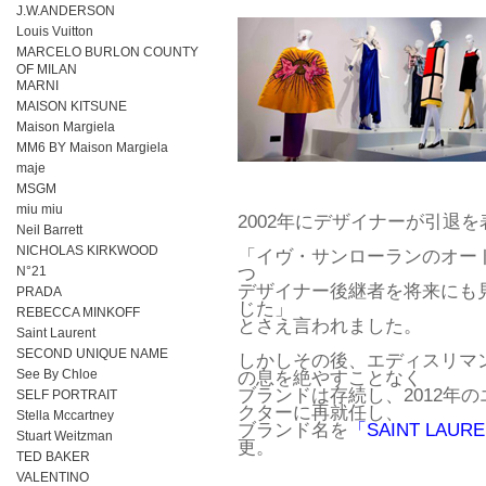
J.W.ANDERSON
Louis Vuitton
MARCELO BURLON COUNTY
OF MILAN
MARNI
MAISON KITSUNE
Maison Margiela
MM6 BY Maison Margiela
maje
MSGM
miu miu
2002年にデザイナーが引退
Neil Barrett
NICHOLAS KIRKWOOD
「イヴ・サンローランのオー
N°21
つ
デザイナー後継者を将来にも
PRADA
じた」
REBECCA MINKOFF
とさえ言われました。
Saint Laurent
SECOND UNIQUE NAME
しかしその後、エディスリマ
See By Chloe
の息を絶やすことなく
ブランドは存続し、2012年
SELF PORTRAIT
クターに再就任し、
Stella Mccartney
ブランド名を
「SAINT LAU
Stuart Weitzman
更。
TED BAKER
VALENTINO