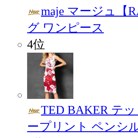
maje マージュ【
グ ワンピース
4位
TED BAKER 
ープリント ペンシ