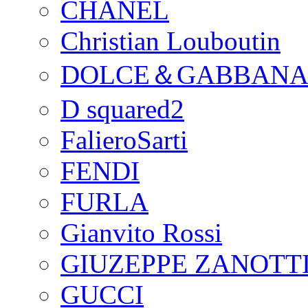
CHANEL
Christian Louboutin
DOLCE＆GABBAN
D squared2
FalieroSarti
FENDI
FURLA
Gianvito Rossi
GIUZEPPE ZANOTTI
GUCCI