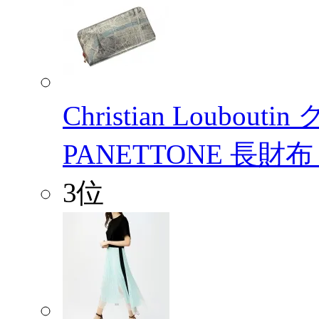
Christian Loub
PANETTONE 長財
3位