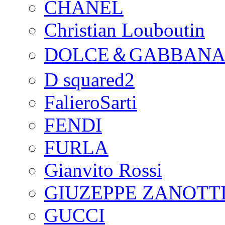
CHANEL
Christian Louboutin
DOLCE＆GABBAN
D squared2
FalieroSarti
FENDI
FURLA
Gianvito Rossi
GIUZEPPE ZANOTTI
GUCCI