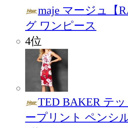
maje マージュ【
グ ワンピース
4位
TED BAKER 
ープリント ペンシ