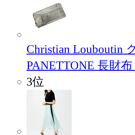
Christian Loub
PANETTONE 長財
3位