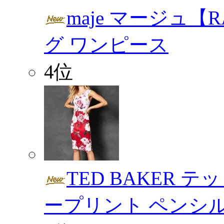
maje マージュ【
グ ワンピース
4位
TED BAKER 
ープリント ペンシ