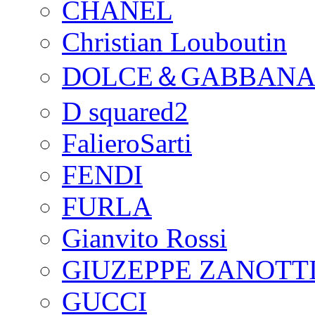
CHANEL
Christian Louboutin
DOLCE＆GABBAN
D squared2
FalieroSarti
FENDI
FURLA
Gianvito Rossi
GIUZEPPE ZANOTTI
GUCCI