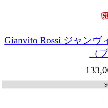
Gianvito Rossi 
（
133,
S