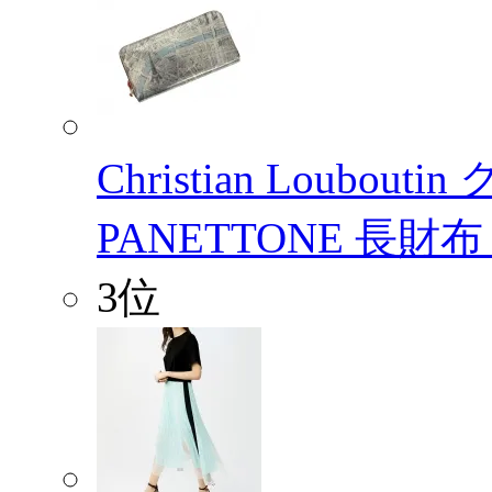
Christian Loub
PANETTONE 長財
3位