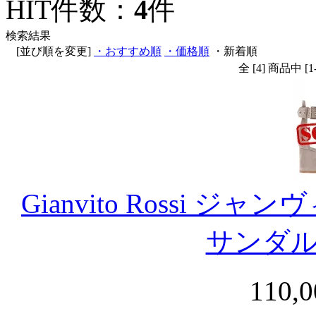
HIT件数：
4
件
検索結果
[並び順を変更]
・おすすめ順
・価格順
・新着順
全 [4] 商品中
Gianvito Rossi ジ
サンダ
110,