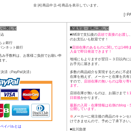
全 [4] 商品中 [1-4] 商品を表示しています。
[↑P
いに関して
配送方法・送料に関して
振込
■WEBで支払後の
店頭で直接のお渡し
のお支払いも歓迎です！
ちょ銀行
パンネット銀行
■
店頭在庫のあるものに関しては14時
入金で即日発送できます！
込み手数料は、お客様ご負担でお願い申
地域にもよりますが翌日～３日以内に
ます。
お手元に届きます。
決済（PayPal決済）
多数の商品紹介を実現するために不必
在庫を抱えず、メーカーと在庫を共有
すので、
店頭在庫の無いものは取り寄
ます。
店頭在庫が無いものは、お届けまで
１
日前後
かかります。
最新の入荷・在庫情報は右側のblog・
公開しています。
※
メーカーに発注後の商品のキャンセ
けできませんので、予めご了承下さい
al ペイパルとは
■佐川急便