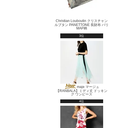
Christian Louboutin クリスチャン
ルブタン PANETTONE 長財布 パリ
MAP柄
3位
maje マージュ
【RANBALA】ミディ丈 ドッキン
グ ワンピース
4位