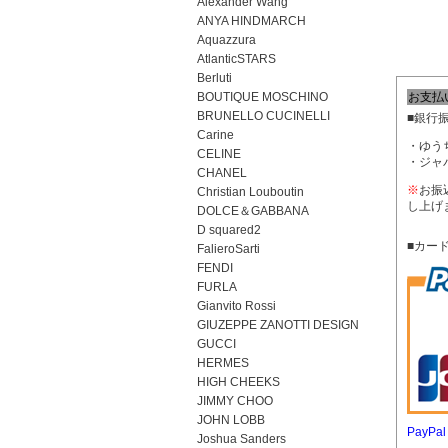
Alexander Wang
ANYA HINDMARCH
Aquazzura
AtlanticSTARS
Berluti
BOUTIQUE MOSCHINO
お支払
BRUNELLO CUCINELLI
■銀行
Carine
・ゆう
CELINE
・ジャ
CHANEL
※
お振
Christian Louboutin
し上げ
DOLCE＆GABBANA
D squared2
■カード
FalieroSarti
FENDI
FURLA
Gianvito Rossi
GIUZEPPE ZANOTTI DESIGN
GUCCI
HERMES
HIGH CHEEKS
JIMMY CHOO
JOHN LOBB
PayP
Joshua Sanders