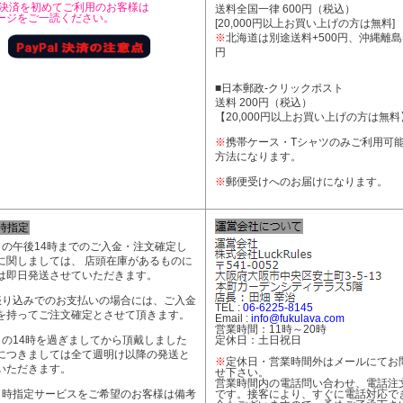
al決済を初めてご利用のお客様は
送料全国一律 600円（税込）
ージをご一読ください。
[20,000円以上お買い上げの方は無料
※
北海道は別途送料+500円、沖縄離島は+
円
■日本郵政-クリックポスト
送料 200円（税込）
【20,000円以上お買い上げの方は無料
※
携帯ケース・Tシャツのみご利用可
方法になります。
※
郵便受けへのお届けになります。
時指定
日の午後14時までのご入金・注文確定し
に関しましては、 店頭在庫があるものに
は即日発送させていただきます。
振り込みでのお支払いの場合には、ご入金
TEL :
06-6225-8145
を持ってご注文確定とさせて頂きます。
Email :
info@fukulava.com
営業時間：11時～20時
日の14時を過ぎましてから頂戴しました
定休日：土日祝日
につきましては全て週明け以降の発送と
※
定休日・営業時間外はメールにてお
いただきます。
せ下さい。
営業時間内の電話問い合わせ、電話注
日時指定サービスをご希望のお客様は備考
です。接客により、すぐに電話対応で