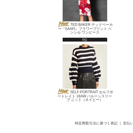
TED BAKER テッドベーカ
ー『SAAFI』フラワープリント ペ
ンシル ワンピース
5位
SELF-PORTRAIT セルフポ
ートレイト 18AW バルーンスリー
ブ ニット（ネイビー）
特定商取引法に基づく表記
｜
支払