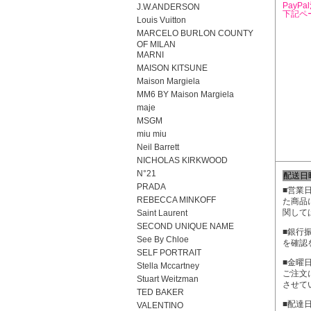
PayP
J.W.ANDERSON
下記ペ
Louis Vuitton
MARCELO BURLON COUNTY
OF MILAN
MARNI
MAISON KITSUNE
Maison Margiela
MM6 BY Maison Margiela
maje
MSGM
miu miu
Neil Barrett
NICHOLAS KIRKWOOD
N°21
配送日
PRADA
■営業
REBECCA MINKOFF
た商品
関して
Saint Laurent
SECOND UNIQUE NAME
■銀行
See By Chloe
を確認
SELF PORTRAIT
■金曜
Stella Mccartney
ご注文
Stuart Weitzman
させて
TED BAKER
■配達
VALENTINO