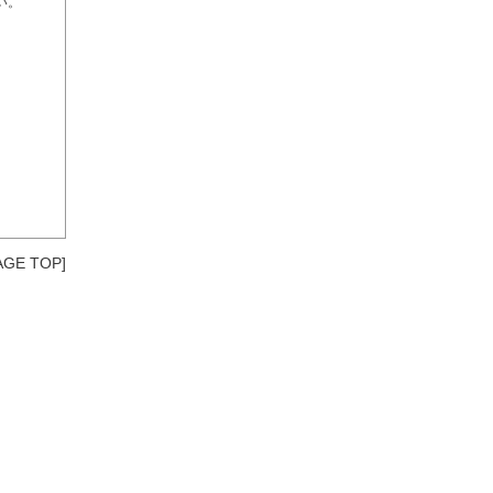
い。
AGE TOP]