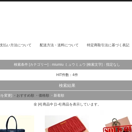
支払い方法について
配送方法・送料について
特定商取引法に基づく表記
検索条件 [カテゴリー]：
miumiu ミュウミュウ
[検索文字]：
指定なし
HIT件数：
4
件
検索結果
順を変更]
・おすすめ順
・価格順
・新着順
全 [4] 商品中 [1-4] 商品を表示しています。