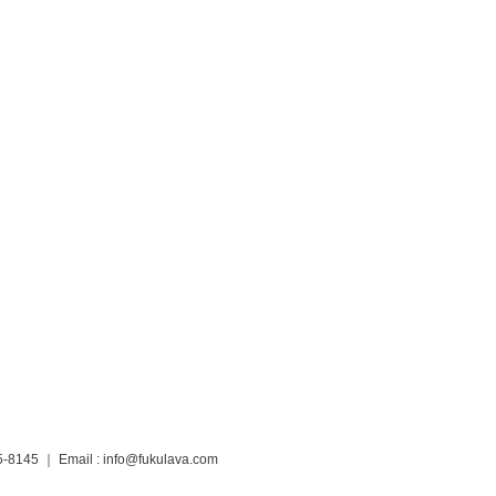
5-8145
｜ Email :
info@fukulava.com