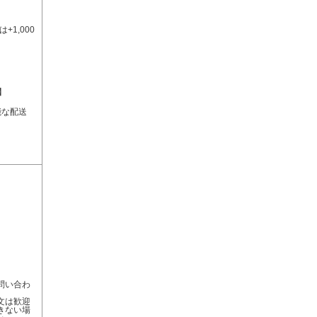
]
1,000
】
能な配送
問い合わ
文は歓迎
きない場