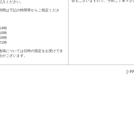
合もございますので、予めご了承下さ
記入ください。
時間は下記の時間帯からご指定くださ
14時
16時
18時
21時
地域については日時の指定をお受けでき
合がございます。
[↑P