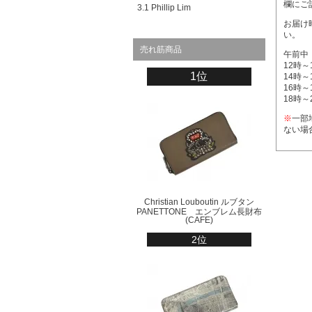
欄にご
3.1 Phillip Lim
お届け
い。
売れ筋商品
午前中
12時～
1位
14時～
16時～
18時～
※
一部
ない場
Christian Louboutin ルブタン
PANETTONE エンブレム長財布
(CAFE)
2位