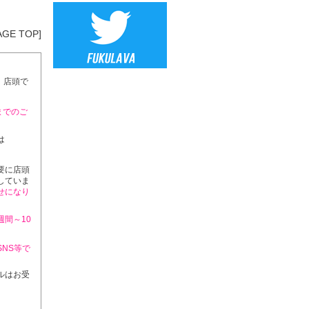
AGE TOP]
、店頭で
までのご
は
要に店頭
していま
せになり
週間～10
SNS等で
ルはお受
。